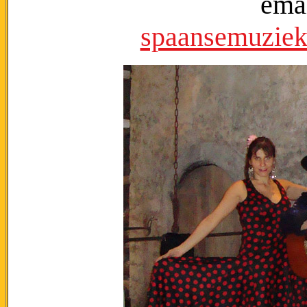
emai
spaansemuzie