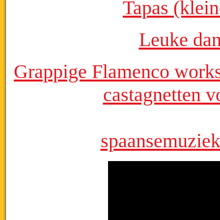
Tapas (klei
Leuke da
Grappige Flamenco worksh
castagnetten v
spaansemuzie