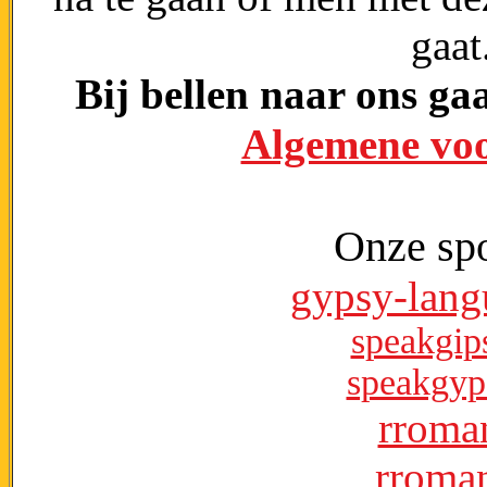
gaa
Bij bellen naar ons ga
Algemene vo
Onze spo
gypsy-lan
speakgip
speakgyp
rroman
rroman