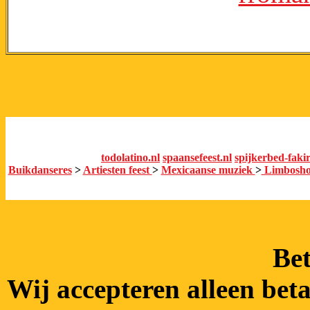
todolatino.nl
spaansefeest.nl
spijkerbed-fakir
Buikdanseres
>
Artiesten feest
>
Mexicaanse muziek
>
Limbosh
Bet
Wij accepteren alleen bet